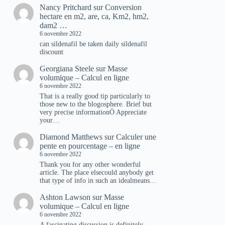
Nancy Pritchard
sur
Conversion
hectare en m2, are, ca, Km2, hm2,
dam2 …
6 novembre 2022
can sildenafil be taken daily sildenafil
discount
Georgiana Steele
sur
Masse
volumique – Calcul en ligne
6 novembre 2022
That is a really good tip particularly to
those new to the blogosphere. Brief but
very precise informationÖ Appreciate
your…
Diamond Matthews
sur
Calculer une
pente en pourcentage – en ligne
6 novembre 2022
Thank you for any other wonderful
article. The place elsecould anybody get
that type of info in such an idealmeans…
Ashton Lawson
sur
Masse
volumique – Calcul en ligne
6 novembre 2022
A fascinating discussion is definitely