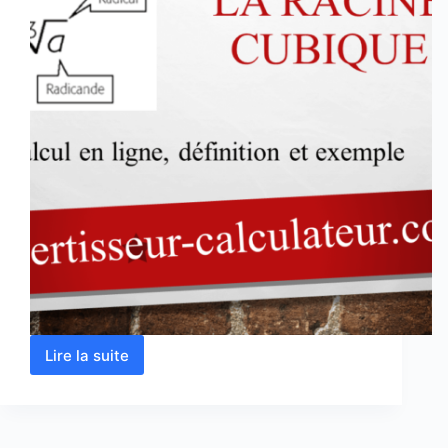
Lire la suite
Calcul
de
la
racine
cubique