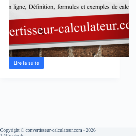
Lire la suite
Calcul
de
l’intensité
du
courant
électrique
en
ligne
Copyright © convertisseur-calculateur.com - 2026
123freetools.