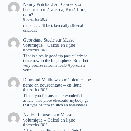
Nancy Pritchard
sur
Conversion
hectare en m2, are, ca, Km2, hm2,
dam2 …
6 novembre 2022
can sildenafil be taken daily sildenafil
discount
Georgiana Steele
sur
Masse
volumique – Calcul en ligne
6 novembre 2022
That is a really good tip particularly to
those new to the blogosphere. Brief but
very precise informationÖ Appreciate
your…
Diamond Matthews
sur
Calculer une
pente en pourcentage – en ligne
6 novembre 2022
Thank you for any other wonderful
article. The place elsecould anybody get
that type of info in such an idealmeans…
Ashton Lawson
sur
Masse
volumique – Calcul en ligne
6 novembre 2022
A fascinating discussion is definitely