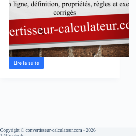
Lire la suite
Addition
de
fraction
en
ligne
Copyright © convertisseur-calculateur.com - 2026
123freetools.